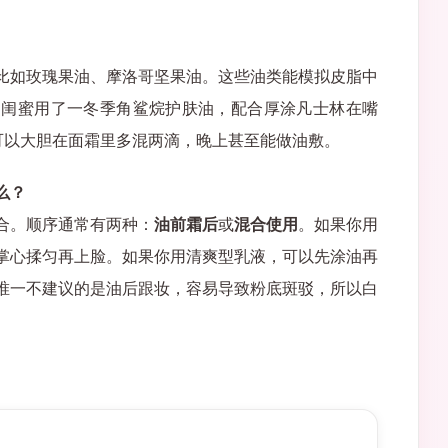
比如玫瑰果油、摩洛哥坚果油。这些油类能模拟皮脂中
的闺蜜用了一冬季角鲨烷护肤油，配合厚涂凡士林在嘴
可以大胆在面霜里多混两滴，晚上甚至能做油敷。
么？
合。顺序通常有两种：
油前霜后
或
混合使用
。如果你用
掌心揉匀再上脸。如果你用清爽型乳液，可以先涂油再
唯一不建议的是油后跟妆，容易导致粉底斑驳，所以白