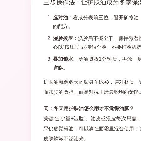
三步操作法：让护肤油成为冬季保湿
选对油
：看成分表前三位，避开矿物油
的配方。
湿脸按压
：洗脸后不擦全干，保持微湿
心以“按压”方式接触全脸，不要打圈揉
叠加锁水
：等油吸收1分钟后，再涂一
省略。
护肤油就像冬天的贴身羊绒衫，选对材质、
而却步的负担，而是对抗干燥最聪明的策略
问：冬天用护肤油怎么用才不觉得油腻？
关键在“少量+湿脸”。油皮或混皮每次只需
果仍然觉得油，可以滴在面霜里混合使用；
皮肤软嫩不泛油光。