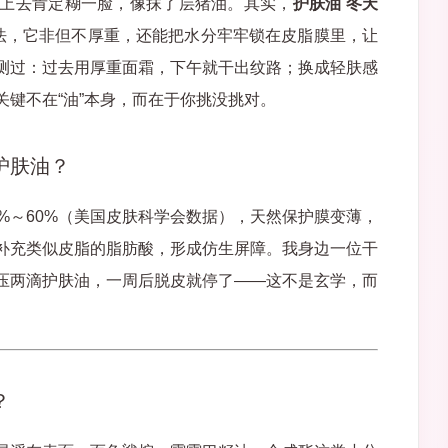
上去肯定糊一脸，像抹了层猪油。其实，
护肤油 冬天
方法，它非但不厚重，还能把水分牢牢锁在皮脂膜里，让
测过：过去用厚重面霜，下午就干出纹路；换成轻肤感
键不在“油”本身，而在于你挑没挑对。
护肤油？
%～60%（美国皮肤科学会数据），天然保护膜变薄，
补充类似皮脂的脂肪酸，形成仿生屏障。我身边一位干
压两滴护肤油，一周后脱皮就停了——这不是玄学，而
？