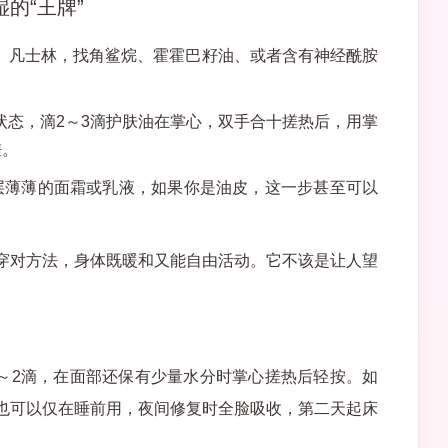
的“王牌”
、凡士林，找角鲨烷、霍霍巴籽油、或者含有神经酰胺
状态，滴2～3滴护肤油在掌心，双手合十搓热后，用掌
搓。
层薄薄的面霜或乳液，如果你是油皮，这一步甚至可以
穿对方法，身体既暖和又能自由活动。它不该是让人望
。
1～2滴，在面部还保有少量水分时掌心搓热后轻按。如
也可以仅在睡前用，夜间修复时全脸吸收，第二天起床