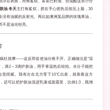
易浮在表面，而角鲨烷、霍霍巴籽油、合成酯这类小分
肤油 冬天
主打角鲨烷，挤在手心搓热后按压上脸，30
全没有油腻的反射光。再比如澳洲某品牌的玫瑰果油，
而不是油光锃亮。
零
疯狂按摩——这反而促使油分推不开。正确做法是“湿
时，滴2～3滴护肤油，用手掌温热后轻拍。水分子能把
会觉得腻。我有次在北方零下10℃出差，就靠着这方
，还可以把护肤油混进乳液或面霜里，比例1:3，既增