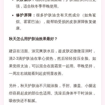
强，适合秋冬季早晚使用。
修护屏障：
很多护肤油含有天然成分（如角鲨
烷、霍霍巴油），能帮助受损的皮肤屏障恢复健
康。
秋天怎么用护肤油效果最好？
建议在洁面、涂完爽肤水后，趁皮肤还微微湿润时，
滴2-3滴护肤油在掌心搓热，然后轻轻按压全脸。如
果觉得太油，可以混合在面霜里一起用。早晚坚持，
一周左右就能看到起皮明显改善。
另外，秋天护肤油不只能涂脸，手肘、膝盖、小腿这
些容易起皮的部位也适用。洗澡后身体半干时涂抹，
吸收快还不黏腻。