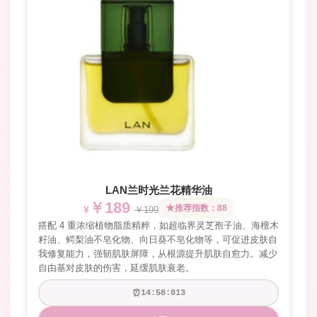
LAN兰时光兰花精华油
￥189
推荐指数：88
￥199
搭配 4 重浓缩植物脂质精粹，如超临界灵芝孢子油、海檀木
籽油、鳄梨油不皂化物、向日葵不皂化物等，可促进皮肤自
我修复能力，强韧肌肤屏障，从根源提升肌肤自愈力。减少
自由基对皮肤的伤害，延缓肌肤衰老。
⏰
14:58:665